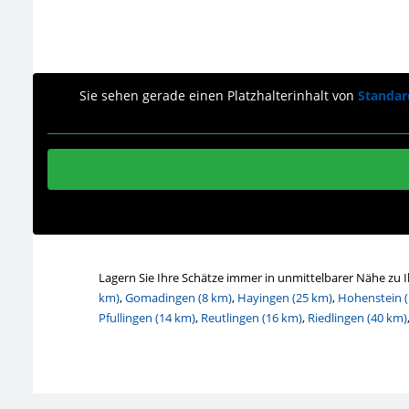
Sie sehen gerade einen Platzhalterinhalt von
Standar
Lagern Sie Ihre Schätze immer in unmittelbarer Nähe zu 
km)
,
Gomadingen (8 km)
,
Hayingen (25 km)
,
Hohenstein (
Pfullingen (14 km)
,
Reutlingen (16 km)
,
Riedlingen (40 km)