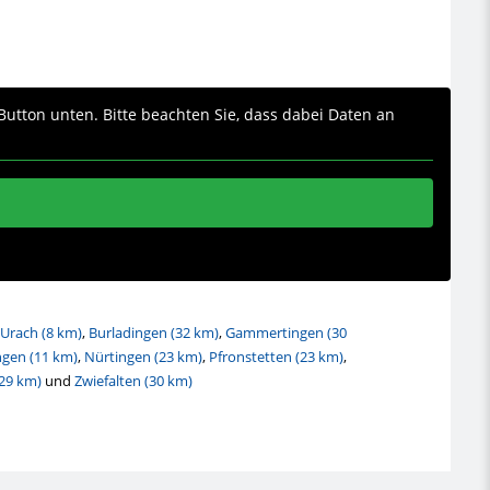
 Button unten. Bitte beachten Sie, dass dabei Daten an
Urach (8 km)
,
Burladingen (32 km)
,
Gammertingen (30
gen (11 km)
,
Nürtingen (23 km)
,
Pfronstetten (23 km)
,
29 km)
und
Zwiefalten (30 km)