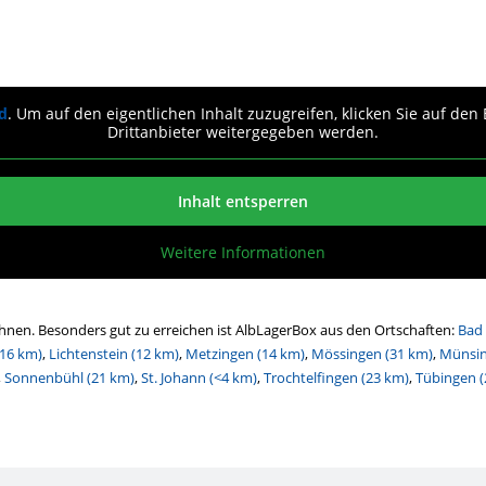
d
. Um auf den eigentlichen Inhalt zuzugreifen, klicken Sie auf den
Drittanbieter weitergegeben werden.
Inhalt entsperren
Weitere Informationen
Ihnen. Besonders gut zu erreichen ist AlbLagerBox aus den Ortschaften:
Bad 
16 km)
,
Lichtenstein (12 km)
,
Metzingen (14 km)
,
Mössingen (31 km)
,
Münsin
,
Sonnenbühl (21 km)
,
St. Johann (<4 km)
,
Trochtelfingen (23 km)
,
Tübingen (